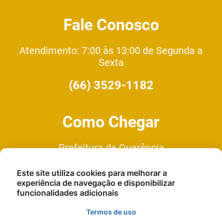
Fale Conosco
Atendimento: 7:00 às 13:00 de Segunda a
Sexta
(66) 3529-1182
Como Chegar
Prefeitura de Querência
Av. Cuiaba - N°335 Quadra 1, Lote
Este site utiliza cookies para melhorar a
9, Setor C
experiência de navegação e disponibilizar
funcionalidades adicionais
Termos de uso