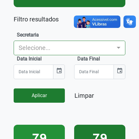
Filtro resultados
Secretaria
Selecione...
Data Inicial
Data Final
event
event
Limpar
Aplicar
79
79