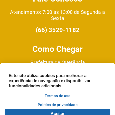
Atendimento: 7:00 às 13:00 de Segunda a
Sexta
(66) 3529-1182
Como Chegar
Prefeitura de Querência
Av. Cuiaba - N°335 Quadra 1, Lote
Este site utiliza cookies para melhorar a
9, Setor C
experiência de navegação e disponibilizar
funcionalidades adicionais
Termos de uso
Política de privacidade
Aceitar