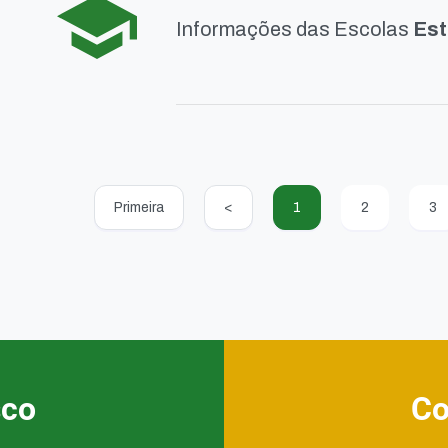
Informações das Escolas
Est
Primeira
<
1
2
3
sco
Co