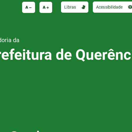
A
A
Libras
Acessibilidade
doria da
refeitura de Querênc