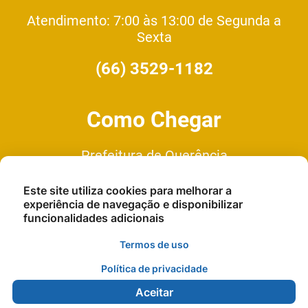
Atendimento: 7:00 às 13:00 de Segunda a
Sexta
(66) 3529-1182
Como Chegar
Prefeitura de Querência
Av. Cuiaba - N°335 Quadra 1, Lote
Este site utiliza cookies para melhorar a
9, Setor C
experiência de navegação e disponibilizar
funcionalidades adicionais
Termos de uso
Política de privacidade
Aceitar