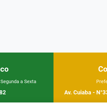
sco
Co
e Segunda a Sexta
Pref
182
Av. Cuiaba - N°3