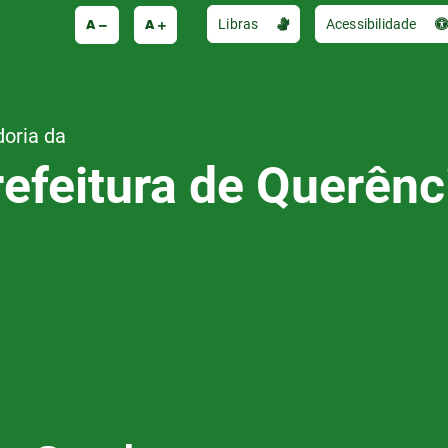
A
A
Libras
Acessibilidade
doria da
refeitura de Querênc