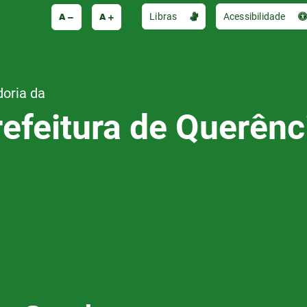
A
A
Libras
Acessibilidade
doria da
refeitura de Querênc