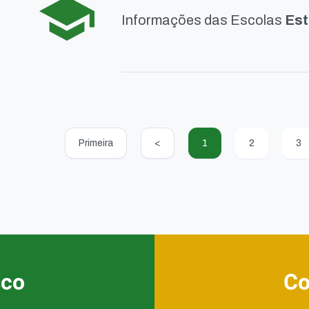
Informações das Escolas
Est
Primeira
<
1
2
3
sco
Co