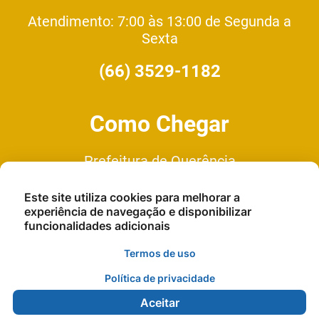
Atendimento: 7:00 às 13:00 de Segunda a
Sexta
(66) 3529-1182
Como Chegar
Prefeitura de Querência
Av. Cuiaba - N°335 Quadra 1, Lote
Este site utiliza cookies para melhorar a
9, Setor C
experiência de navegação e disponibilizar
funcionalidades adicionais
Termos de uso
Política de privacidade
Aceitar